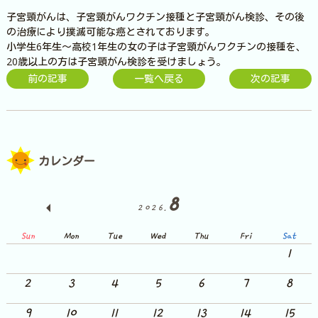
子宮頸がんは、子宮頸がんワクチン接種と子宮頸がん検診、その後
の治療により撲滅可能な癌とされております。
小学生6年生～高校1年生の女の子は子宮頸がんワクチンの接種を、
20歳以上の方は子宮頸がん検診を受けましょう。
前の記事
一覧へ戻る
次の記事
カレンダー
8
2026.
Sun
Mon
Tue
Wed
Thu
Fri
Sat
1
2
3
4
5
6
7
8
9
10
11
12
13
14
15