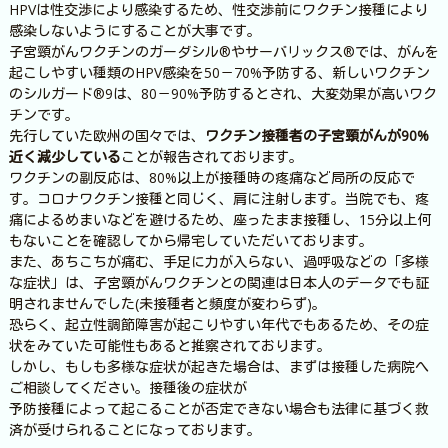
HPVは性交渉により感染するため、性交渉前にワクチン接種により
感染しないようにすることが大事です。
子宮頸がんワクチンのガーダシル®やサーバリックス®では、がんを
起こしやすい種類のHPV感染を50－70%予防する、新しいワクチン
のシルガード®9は、80－90%予防するとされ、大変効果が高いワク
チンです。
先行していた欧州の国々では、
ワクチン接種者の子宮頸がんが90%
近く減少している
ことが報告されております。
ワクチンの副反応は、80%以上が接種時の疼痛など局所の反応で
す。コロナワクチン接種と同じく、肩に注射します。当院でも、疼
痛によるめまいなどを避けるため、座ったまま接種し、15分以上何
もないことを確認してから帰宅していただいております。
また、あちこちが痛む、手足に力が入らない、過呼吸などの「多様
な症状」は、子宮頸がんワクチンとの関連は日本人のデータでも証
明されませんでした(未接種者と頻度が変わらず)。
恐らく、起立性調節障害が起こりやすい年代でもあるため、その症
状をみていた可能性もあると推察されております。
しかし、もしも多様な症状が起きた場合は、まずは接種した病院へ
ご相談してください。接種後の症状が
予防接種によって起こることが否定できない場合も法律に基づく救
済が受けられることになっております。