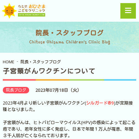
院長・スタッフブログ
Chitose Ohisama Children's Clinic Blog
HOME
院長・スタッフブログ
子宮頸がんワクチンについて
院長ブログ
2023年07月18日（火）
2023年4月より新しい子宮頸がんワクチン(
シルガード®9
)が定期接
種となりました。
子宮頸がんは、ヒトパピローマウイルス(HPV)の感染によって起こる
癌であり、若年女性に多く発症し、日本で年間１万人が罹患、年間
３千人弱が亡くなられております。