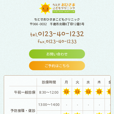
ちとせおひさまこどもクリニック
〒066 -0032 千歳市北陽8丁目12番5号
0123-40-1232
tel.
0123-40-1233
fax.
お問い合わせ
ご予約はこちら
診療時間
月
火
水
木
金
午前一般診療
8:30～12:00
13:00～14:00
-
-
-
-
-
予防接種・健診