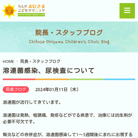
院長・スタッフブログ
Chitose Ohisama Children's Clinic Blog
HOME
院長・スタッフブログ
溶連菌感染、尿検査について
院長ブログ
2024年01月11日（木）
溶連菌が流行してきています。
溶連菌は発熱、咽頭痛、発疹などがでる疾患で、治療には抗生剤が
必要不可欠です。
腎炎などの合併症が、溶連菌感染して1～3週間後にまれに出現する