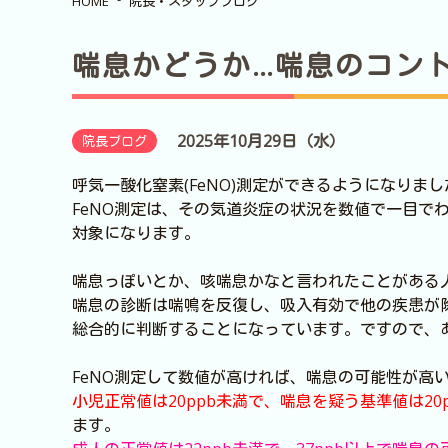
HOME
院長・スタッフブログ
喘息かどうか…喘息のコン
2025年10月29日（水）
院長ブログ
呼気一酸化窒素(FeNO)測定ができるようになり
FeNO測定は、その気道炎症の状況を数値で一目で
対象になります。
喘息っぽいとか、咳喘息かなと言われたことがある
喘息の診断は喘鳴を反復し、吸入有効で他の疾患が
総合的に判断することになっています。ですので、
FeNO測定して数値が高ければ、喘息の可能性が高
小児正常値は20ppb未満で、喘息を疑う基準値は20p
ます。