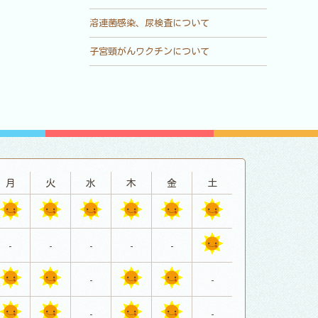
溶連菌感染、尿検査について
子宮頸がんワクチンについて
月
火
水
木
金
土
-
-
-
-
-
-
-
-
-