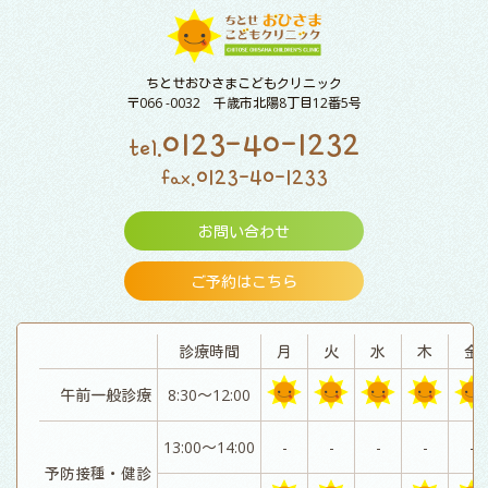
ちとせおひさまこどもクリニック
〒066 -0032 千歳市北陽8丁目12番5号
0123-40-1232
tel.
0123-40-1233
fax.
お問い合わせ
ご予約はこちら
診療時間
月
火
水
木
金
午前一般診療
8:30～12:00
13:00～14:00
-
-
-
-
-
予防接種・健診