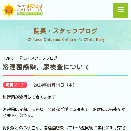
院長・スタッフブログ
Chitose Ohisama Children's Clinic Blog
HOME
院長・スタッフブログ
溶連菌感染、尿検査について
院長ブログ
2024年01月11日（木）
溶連菌が流行してきています。
溶連菌は発熱、咽頭痛、発疹などがでる疾患で、治療には抗生剤が
必要不可欠です。
腎炎などの合併症が、溶連菌感染して1～3週間後にまれに出現する