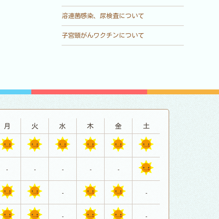
溶連菌感染、尿検査について
子宮頸がんワクチンについて
月
火
水
木
金
土
-
-
-
-
-
-
-
-
-