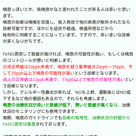
喘息っぽいとか、咳喘息かなと言われたことがある人は多いと思い
ます。
喘息の診断は喘鳴を反復し、吸入有効で他の疾患が除外されたなら
診断可能ですが、ほかにも症状や経過、検査所見などから
総合的に判断することになっています。ですので、あいまいな診断
が多くなりがちです。
FeNO測定して数値が高ければ、喘息の可能性が高い、もしくは喘息
のコントロールが悪いと判断します。
小児正常値は20ppb未満で、喘息を疑う基準値は20ppb～35ppb、そ
して35ppb以上で喘息の可能性が高い
という診断となります。
成人の正常値は22ppb未満で、37ppb以上で喘息の可能性が高い
とい
う診断になります。
しかし、アレルギー性鼻炎があれば、NOも上昇、運動後にはNO低
下するなど他の要因もあるので、それらも考慮します。
喘息の治療状況が良いと数値が低下、悪いと数値が高くなり
、治療
状況のモニタリングにも使用できます。
実際、喘息のガイドラインでも
診断の有用性、治療状況の評価から
FeNO測定は推奨
されております。