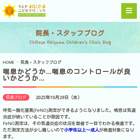
院長・スタッフブログ
Chitose Ohisama Children's Clinic Blog
HOME
院長・スタッフブログ
喘息かどうか…喘息のコントロールが良
いかどうか…
院長ブログ
2025年10月29日（水）
呼気一酸化窒素(FeNO)測定ができるようになりました。喘息は気道
炎症が続いていることが原因です。
FeNO測定は、その気道炎症の状況を数値で一目でわかる検査です。
ただ測定方法が少し難しいので
小学生以上～成人
が検査対象になり
ます。