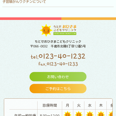
子宮頸がんワクチンについて
ちとせおひさまこどもクリニック
〒066 -0032 千歳市北陽8丁目12番5号
0123-40-1232
tel.
0123-40-1233
fax.
お問い合わせ
ご予約はこちら
診療時間
月
火
水
木
金
午前一般診療
8:30～12:00