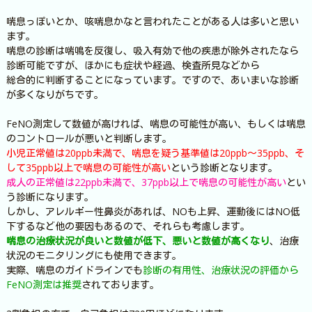
喘息っぽいとか、咳喘息かなと言われたことがある人は多いと思い
ます。
喘息の診断は喘鳴を反復し、吸入有効で他の疾患が除外されたなら
診断可能ですが、ほかにも症状や経過、検査所見などから
総合的に判断することになっています。ですので、あいまいな診断
が多くなりがちです。
FeNO測定して数値が高ければ、喘息の可能性が高い、もしくは喘息
のコントロールが悪いと判断します。
小児正常値は20ppb未満で、喘息を疑う基準値は20ppb～35ppb、そ
して35ppb以上で喘息の可能性が高い
という診断となります。
成人の正常値は22ppb未満で、37ppb以上で喘息の可能性が高い
とい
う診断になります。
しかし、アレルギー性鼻炎があれば、NOも上昇、運動後にはNO低
下するなど他の要因もあるので、それらも考慮します。
喘息の治療状況が良いと数値が低下、悪いと数値が高くなり
、治療
状況のモニタリングにも使用できます。
実際、喘息のガイドラインでも
診断の有用性、治療状況の評価から
FeNO測定は推奨
されております。