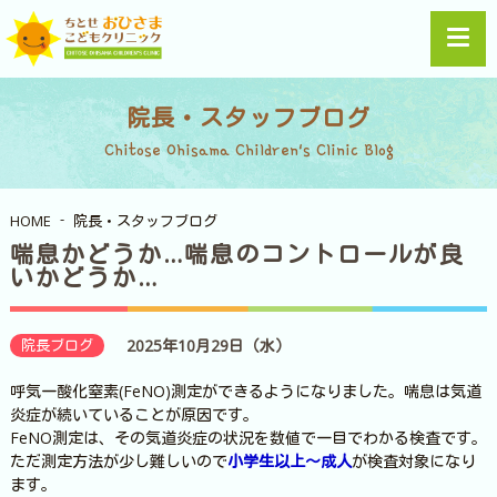
院長・スタッフブログ
Chitose Ohisama Children's Clinic Blog
HOME
院長・スタッフブログ
喘息かどうか…喘息のコントロールが良
いかどうか…
院長ブログ
2025年10月29日（水）
呼気一酸化窒素(FeNO)測定ができるようになりました。喘息は気道
炎症が続いていることが原因です。
FeNO測定は、その気道炎症の状況を数値で一目でわかる検査です。
ただ測定方法が少し難しいので
小学生以上～成人
が検査対象になり
ます。