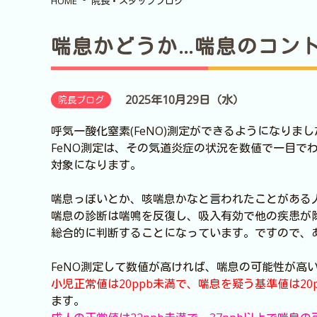
HOME
院長・スタッフブログ
喘息かどうか…喘息のコン
2025年10月29日（水）
院長ブログ
呼気一酸化窒素(FeNO)測定ができるようになり
FeNO測定は、その気道炎症の状況を数値で一目で
対象になります。
喘息っぽいとか、咳喘息かなと言われたことがある
喘息の診断は喘鳴を反復し、吸入有効で他の疾患が
総合的に判断することになっています。ですので、
FeNO測定して数値が高ければ、喘息の可能性が高
小児正常値は20ppb未満で、喘息を疑う基準値は20p
ます。