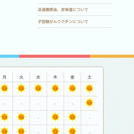
溶連菌感染、尿検査について
子宮頸がんワクチンについて
月
火
水
木
金
土
-
-
-
-
-
-
-
-
-