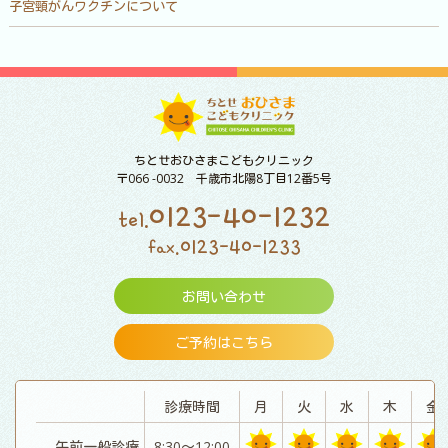
子宮頸がんワクチンについて
ちとせおひさまこどもクリニック
〒066 -0032 千歳市北陽8丁目12番5号
0123-40-1232
tel.
0123-40-1233
fax.
お問い合わせ
ご予約はこちら
診療時間
月
火
水
木
金
午前一般診療
8:30～12:00