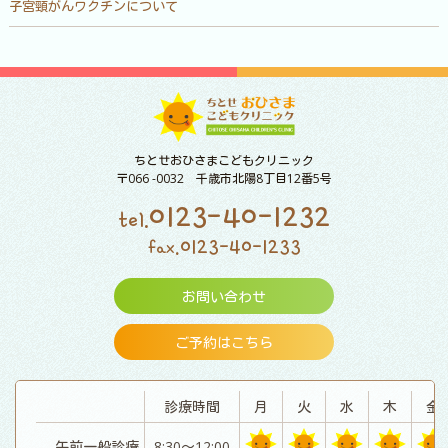
子宮頸がんワクチンについて
ちとせおひさまこどもクリニック
〒066 -0032 千歳市北陽8丁目12番5号
0123-40-1232
tel.
0123-40-1233
fax.
お問い合わせ
ご予約はこちら
診療時間
月
火
水
木
金
午前一般診療
8:30～12:00