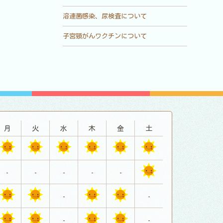
溶連菌感染、尿検査について
子宮頸がんワクチンについて
月
火
水
木
金
土
-
-
-
-
-
-
-
-
-