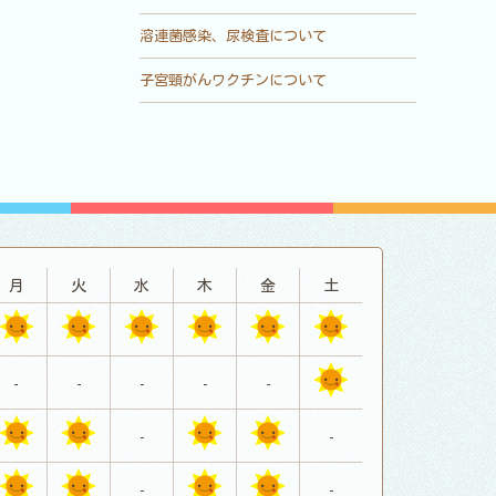
溶連菌感染、尿検査について
子宮頸がんワクチンについて
月
火
水
木
金
土
-
-
-
-
-
-
-
-
-