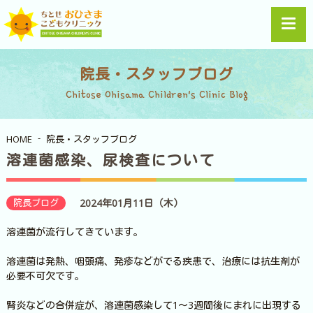
院長・スタッフブログ
Chitose Ohisama Children's Clinic Blog
HOME
院長・スタッフブログ
溶連菌感染、尿検査について
院長ブログ
2024年01月11日（木）
溶連菌が流行してきています。
溶連菌は発熱、咽頭痛、発疹などがでる疾患で、治療には抗生剤が
必要不可欠です。
腎炎などの合併症が、溶連菌感染して1～3週間後にまれに出現する