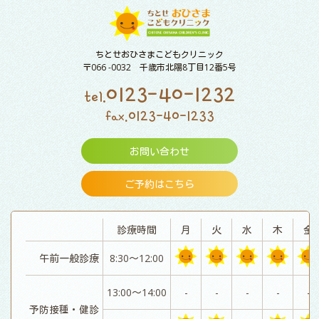
ちとせおひさまこどもクリニック
〒066 -0032 千歳市北陽8丁目12番5号
0123-40-1232
tel.
0123-40-1233
fax.
お問い合わせ
ご予約はこちら
診療時間
月
火
水
木
金
午前一般診療
8:30～12:00
13:00～14:00
-
-
-
-
-
予防接種・健診