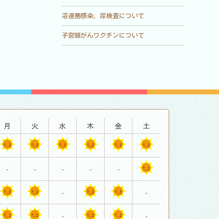
溶連菌感染、尿検査について
子宮頸がんワクチンについて
月
火
水
木
金
土
-
-
-
-
-
-
-
-
-