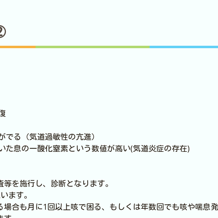
②
復
咳がでる（気道過敏性の亢進）
いた息の一酸化窒素という数値が高い(気道炎症の存在)
査等を施行し、診断となります。
思います。
る場合も月に1回以上咳で困る、もしくは年数回でも咳や喘息