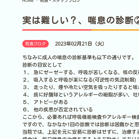
HOME
院長・スタッフブログ
実は難しい？、喘息の診断
2023年02月21日（火）
院長ブログ
ちなみに成人の喘息の診断基準も以下の通りです。
診断の目安として
１、 急にゼーゼーする、呼吸が苦しくなる、咳の反
２、 吸入すると呼吸が楽になる(可逆性の気流制限)
３、 走ったり、煙や冷たい空気を吸ったりすると
４、 痰に好酸球というアレルギーの細胞が多い、吐
５、 アトピーがある
６、 他の疾患が否定されている
ここから、必要あれば呼吸機能検査やアレルギー検
ですので、なかなか1回の診察では診断は困難かと
当院では、上記を元に安易に診断はせずに、治療す