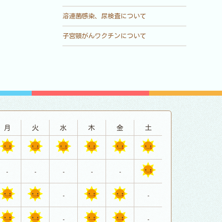
溶連菌感染、尿検査について
子宮頸がんワクチンについて
月
火
水
木
金
土
-
-
-
-
-
-
-
-
-