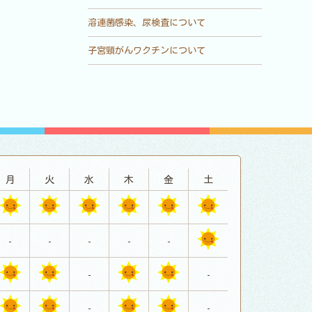
溶連菌感染、尿検査について
子宮頸がんワクチンについて
月
火
水
木
金
土
-
-
-
-
-
-
-
-
-