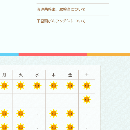
溶連菌感染、尿検査について
子宮頸がんワクチンについて
月
火
水
木
金
土
-
-
-
-
-
-
-
-
-