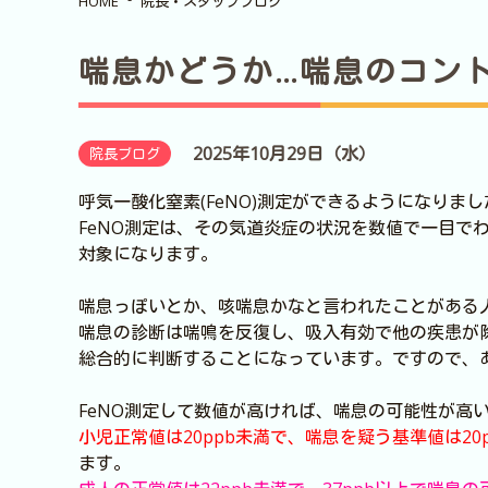
HOME
院長・スタッフブログ
喘息かどうか…喘息のコン
2025年10月29日（水）
院長ブログ
呼気一酸化窒素(FeNO)測定ができるようになり
FeNO測定は、その気道炎症の状況を数値で一目で
対象になります。
喘息っぽいとか、咳喘息かなと言われたことがある
喘息の診断は喘鳴を反復し、吸入有効で他の疾患が
総合的に判断することになっています。ですので、
FeNO測定して数値が高ければ、喘息の可能性が高
小児正常値は20ppb未満で、喘息を疑う基準値は20p
ます。