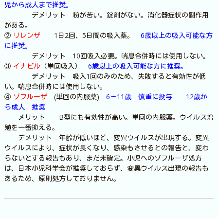
児から成人まで推奨。
デメリット 粉が苦い。錠剤がない。消化器症状の副作用
がある。
②
リレンザ
1日2回、5日間の吸入薬。
6歳以上の吸入可能な方
に推奨。
デメリット 10回吸入必要。喘息合併時には使用しない。
③
イナビル
（単回吸入）
6歳以上の吸入可能な方に推奨。
デメリット 吸入1回のみのため、失敗すると有効性が低
い。喘息合併時には使用しない。
④
ゾフルーザ
(単回の内服薬)
6－11歳 慎重に投与 12歳か
ら成人 推奨
メリット B型にも有効性が高い。単回の内服薬。ウイルス増
殖を一番抑える。
デメリット 年齢が低いほど、変異ウイルスが出現する。変異
ウイルスにより、症状が長くなり、感染もさせるとの報告と、変わ
らないとする報告もあり、まだ未確定。小児へのゾフルーザ処方
は、日本小児科学会が推奨しておらず、変異ウイルス出現の報告も
あるため、原則処方しておりません。