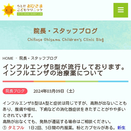
院長・スタッフブログ
Chitose Ohisama Children's Clinic Blog
HOME
院長・スタッフブログ
インフルエンザB型が流行しております。
インフルエンザの治療薬について
院長ブログ
2024年03月09日（土）
インフルエンザB型はA型と症状は同じですが、高熱が出ないことも
あり、腹痛や嘔吐、下痢などの消化器症状をきたすことがやや多い
とされています。
高熱が出なくても、発熱が遷延する場合はご相談ください。
①
タミフル
1日2回、5日間の内服薬。粉とカプセルがある。
新生