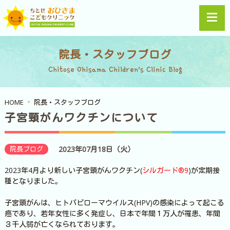
院長・スタッフブログ
Chitose Ohisama Children's Clinic Blog
HOME
院長・スタッフブログ
子宮頸がんワクチンについて
院長ブログ
2023年07月18日（火）
2023年4月より新しい子宮頸がんワクチン(
シルガード®9
)が定期接
種となりました。
子宮頸がんは、ヒトパピローマウイルス(HPV)の感染によって起こる
癌であり、若年女性に多く発症し、日本で年間１万人が罹患、年間
３千人弱が亡くなられております。