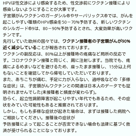
HPVは性交渉により感染するため、性交渉前にワクチン接種により
感染しないようにすることが大事です。
子宮頸がんワクチンのガーダシル®やサーバリックス®では、がんを
起こしやすい種類のHPV感染を50－70%予防する、新しいワクチン
のシルガード®9は、80－90%予防するとされ、大変効果が高いワク
チンです。
先行していた欧州の国々では、
ワクチン接種者の子宮頸がんが90%
近く減少している
ことが報告されております。
ワクチンの副反応は、80%以上が接種時の疼痛など局所の反応で
す。コロナワクチン接種と同じく、肩に注射します。当院でも、疼
痛によるめまいなどを避けるため、座ったまま接種し、15分以上何
もないことを確認してから帰宅していただいております。
また、あちこちが痛む、手足に力が入らない、過呼吸などの「多様
な症状」は、子宮頸がんワクチンとの関連は日本人のデータでも証
明されませんでした(未接種者と頻度が変わらず)。
恐らく、起立性調節障害が起こりやすい年代でもあるため、その症
状をみていた可能性もあると推察されております。
しかし、もしも多様な症状が起きた場合は、まずは接種した病院へ
ご相談してください。接種後の症状が
予防接種によって起こることが否定できない場合も法律に基づく救
済が受けられることになっております。