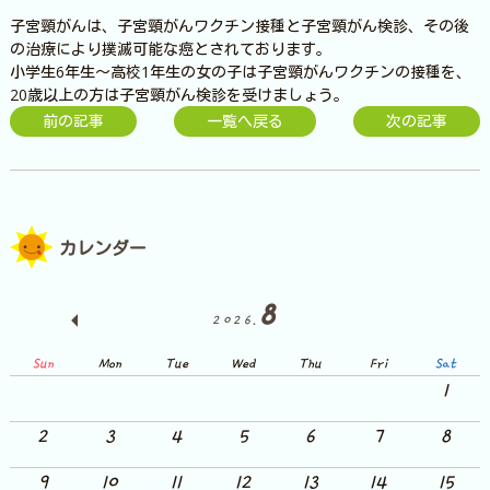
子宮頸がんは、子宮頸がんワクチン接種と子宮頸がん検診、その後
の治療により撲滅可能な癌とされております。
小学生6年生～高校1年生の女の子は子宮頸がんワクチンの接種を、
20歳以上の方は子宮頸がん検診を受けましょう。
前の記事
一覧へ戻る
次の記事
カレンダー
8
2026.
Sun
Mon
Tue
Wed
Thu
Fri
Sat
1
2
3
4
5
6
7
8
9
10
11
12
13
14
15