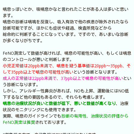
喘息っぽいとか、咳喘息かなと言われたことがある人は多いと思い
ます。
喘息の診断は喘鳴を反復し、吸入有効で他の疾患が除外されたなら
診断可能ですが、ほかにも症状や経過、検査所見などから
総合的に判断することになっています。ですので、あいまいな診断
が多くなりがちです。
FeNO測定して数値が高ければ、喘息の可能性が高い、もしくは喘息
のコントロールが悪いと判断します。
小児正常値は20ppb未満で、喘息を疑う基準値は20ppb～35ppb、そ
して35ppb以上で喘息の可能性が高い
という診断となります。
成人の正常値は22ppb未満で、37ppb以上で喘息の可能性が高い
とい
う診断になります。
しかし、アレルギー性鼻炎があれば、NOも上昇、運動後にはNO低
下するなど他の要因もあるので、それらも考慮します。
喘息の治療状況が良いと数値が低下、悪いと数値が高くなり
、治療
状況のモニタリングにも使用できます。
実際、喘息のガイドラインでも
診断の有用性、治療状況の評価から
FeNO測定は推奨
されております。