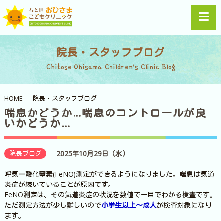
院長・スタッフブログ
Chitose Ohisama Children's Clinic Blog
HOME
院長・スタッフブログ
喘息かどうか…喘息のコントロールが良
いかどうか…
院長ブログ
2025年10月29日（水）
呼気一酸化窒素(FeNO)測定ができるようになりました。喘息は気道
炎症が続いていることが原因です。
FeNO測定は、その気道炎症の状況を数値で一目でわかる検査です。
ただ測定方法が少し難しいので
小学生以上～成人
が検査対象になり
ます。