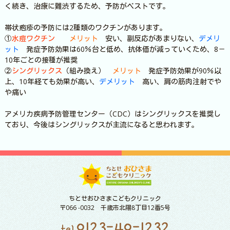
く続き、治療に難渋するため、予防がベストです。
帯状疱疹の予防には2種類のワクチンがあります。
①
水痘ワクチン
メリット
安い、副反応があまりない、
デメリ
ット
発症予防効果は60％台と低め、抗体価が減っていくため、8－
10年ごとの接種が推奨
②
シングリックス
（組み換え）
メリット
発症予防効果が90％以
上、10年経ても効果が高い、
デメリット
高い、肩の筋肉注射でや
や痛い
アメリカ疾病予防管理センター（CDC）はシングリックスを推奨し
ており、今後はシングリックスが主流になると思われます。
ちとせおひさまこどもクリニック
〒066 -0032 千歳市北陽8丁目12番5号
0123-40-1232
tel.