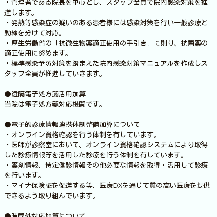
・管理者である院長を中心とし、スタッフ全員で院内感染対策を推
進します。
・発熱等感染症の疑いのある患者様には感染対策を行い一般診療と
動線を分けて対応。
・厚生労働省の「抗微生物薬適正使用の手引き」に則り、抗菌薬の
適正使用に努めます。
・標準感染予防対策を踏まえた院内感染対策マニュアルを作成しス
タッフ全員が推進していきます。
●遠隔電子処方箋活用加算
当院は電子処方箋対応機関です。
●電子的診療情報連携体制整備加算について
・オンライン資格確認を行う体制を有しています。
・医師が診察室において、オンライン資格確認システムにより取得
した診療情報等を活用した診療を行う体制を有しています。
・薬剤情報、特定健診情報その他必要な情報を取得・活用して診療
を行います。
・マイナ保険証を促進する等、医療DXを通じて質の高い医療を提供
できるよう取り組んでいます。
●時間外対応加算について