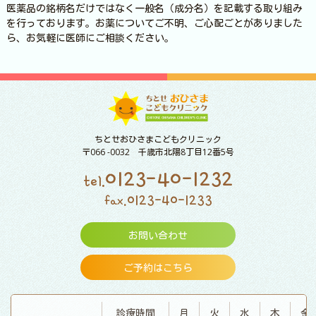
医薬品の銘柄名だけではなく一般名（成分名）を記載する取り組み
を行っております。お薬についてご不明、ご心配ごとがありました
ら、お気軽に医師にご相談ください。
ちとせおひさまこどもクリニック
〒066 -0032 千歳市北陽8丁目12番5号
0123-40-1232
tel.
0123-40-1233
fax.
お問い合わせ
ご予約はこちら
診療時間
月
火
水
木
金