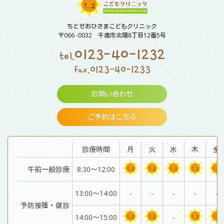
ちとせおひさまこどもクリニック
〒066 -0032 千歳市北陽8丁目12番5号
0123-40-1232
tel.
0123-40-1233
fax.
お問い合わせ
ご予約はこちら
診療時間
月
火
水
木
金
午前一般診療
8:30～12:00
13:00～14:00
-
-
-
-
-
予防接種・健診
14:00～15:00
-