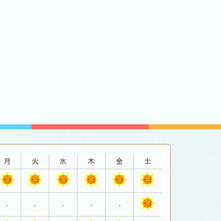
月
火
水
木
金
土
-
-
-
-
-