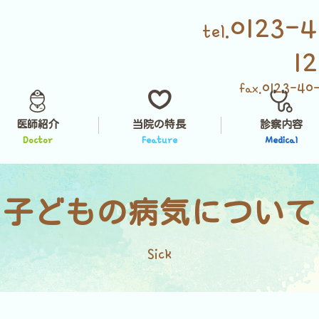
0123-4
tel.
1
0123-40
fax.
医師紹介
当院の特長
診察内容
Doctor
Feature
Medical
子どもの病気について
Sick