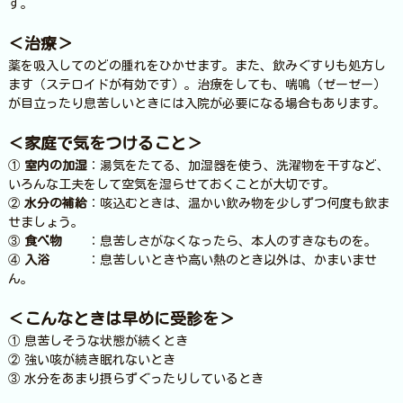
す。
＜治療＞
薬を吸入してのどの腫れをひかせます。また、飲みぐすりも処方し
ます（ステロイドが有効です）。治療をしても、喘鳴（ゼーゼー）
が目立ったり息苦しいときには入院が必要になる場合もあります。
＜家庭で気をつけること＞
①
室内の加湿
：湯気をたてる、加湿器を使う、洗濯物を干すなど、
いろんな工夫をして空気を湿らせておくことが大切です。
②
水分の補給
：咳込むときは、温かい飲み物を少しずつ何度も飲ま
せましょう。
③
食べ物
：息苦しさがなくなったら、本人のすきなものを。
④
入浴
：息苦しいときや高い熱のとき以外は、かまいませ
ん。
＜こんなときは早めに受診を＞
① 息苦しそうな状態が続くとき
② 強い咳が続き眠れないとき
③ 水分をあまり摂らずぐったりしているとき