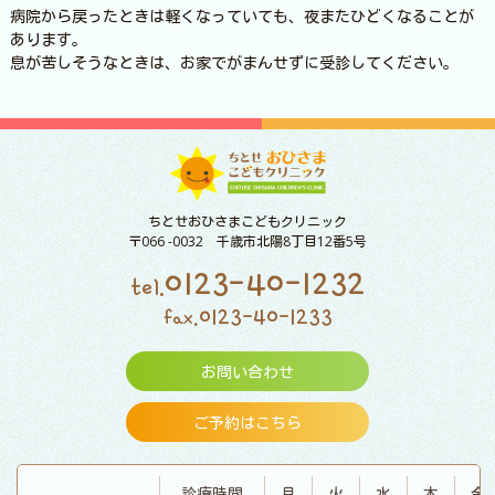
病院から戻ったときは軽くなっていても、夜またひどくなることが
あります。
息が苦しそうなときは、お家でがまんせずに受診してください。
ちとせおひさまこどもクリニック
〒066 -0032 千歳市北陽8丁目12番5号
0123-40-1232
tel.
0123-40-1233
fax.
お問い合わせ
ご予約はこちら
診療時間
月
火
水
木
金