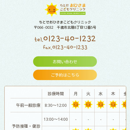
ちとせおひさまこどもクリニック
〒066 -0032 千歳市北陽8丁目12番5号
0123-40-1232
tel.
0123-40-1233
fax.
お問い合わせ
ご予約はこちら
診療時間
月
火
水
木
金
午前一般診療
8:30～12:00
13:00～14:00
-
-
-
-
-
予防接種・健診