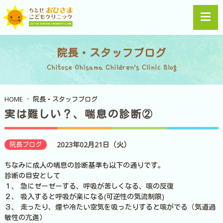
院長・スタッフブログ
Chitose Ohisama Children's Clinic Blog
HOME
院長・スタッフブログ
実は難しい？、喘息の診断②
院長ブログ
2023年02月21日（火）
ちなみに成人の喘息の診断基準も以下の通りです。
診断の目安として
１、 急にゼーゼーする、呼吸が苦しくなる、咳の反復
２、 吸入すると呼吸が楽になる(可逆性の気流制限)
３、 走ったり、煙や冷たい空気を吸ったりすると咳がでる（気道過
敏性の亢進）