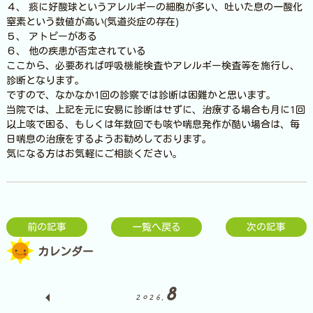
４、 痰に好酸球というアレルギーの細胞が多い、吐いた息の一酸化
窒素という数値が高い(気道炎症の存在)
５、 アトピーがある
６、 他の疾患が否定されている
ここから、必要あれば呼吸機能検査やアレルギー検査等を施行し、
診断となります。
ですので、なかなか1回の診察では診断は困難かと思います。
当院では、上記を元に安易に診断はせずに、治療する場合も月に1回
以上咳で困る、もしくは年数回でも咳や喘息発作が酷い場合は、毎
日喘息の治療をするようお勧めしております。
気になる方はお気軽にご相談ください。
前の記事
一覧へ戻る
次の記事
カレンダー
8
2026.