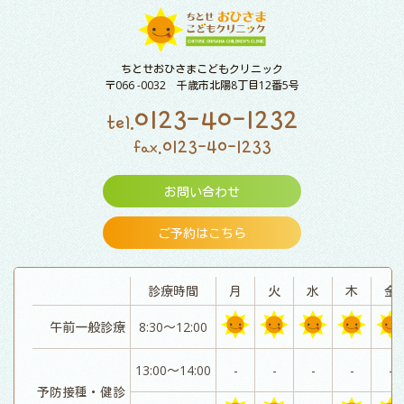
ちとせおひさまこどもクリニック
〒066 -0032 千歳市北陽8丁目12番5号
0123-40-1232
tel.
0123-40-1233
fax.
お問い合わせ
ご予約はこちら
診療時間
月
火
水
木
金
午前一般診療
8:30～12:00
13:00～14:00
-
-
-
-
-
予防接種・健診