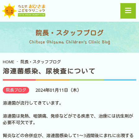
院長・スタッフブログ
Chitose Ohisama Children's Clinic Blog
HOME
院長・スタッフブログ
溶連菌感染、尿検査について
院長ブログ
2024年01月11日（木）
溶連菌が流行してきています。
溶連菌は発熱、咽頭痛、発疹などがでる疾患で、治療には抗生剤が
必要不可欠です。
腎炎などの合併症が、溶連菌感染して1～3週間後にまれに出現する